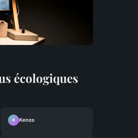
us écologiques
Kenzo
K