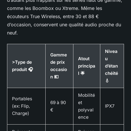
comme les Boombox ou Xtreme. Même les
écouteurs True Wireless, entre 30 et 88 €
d’occasion, conservent une qualité audio proche du
neuf.
Nivea
Gamme
Atout
u
>Type de
de prix
principa
d’étan
produit 🎧
occasio
l 🌟
chéité
n 💶
💧
Mobilité
Portables
69 à 90
et
(ex: Flip,
IPX7
€
polyval
Charge)
ence