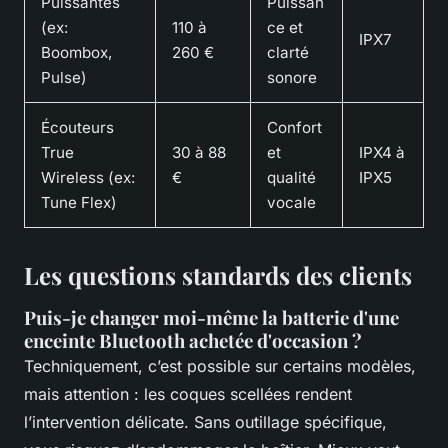
Puissantes
Puissan
(ex:
110 à
ce et
IPX7
Boombox,
260 €
clarté
Pulse)
sonore
Écouteurs
Confort
True
30 à 88
et
IPX4 à
Wireless (ex:
€
qualité
IPX5
Tune Flex)
vocale
Les questions standards des clients
Puis-je changer moi-même la batterie d'une
enceinte Bluetooth achetée d'occasion ?
Techniquement, c’est possible sur certains modèles,
mais attention : les coques scellées rendent
l’intervention délicate. Sans outillage spécifique,