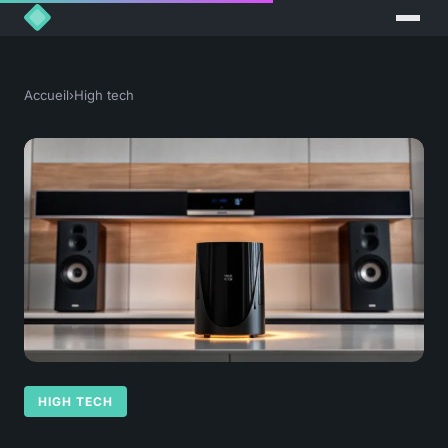
Accueil
›
High tech
HIGH TECH