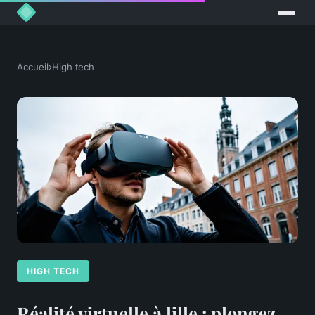
Accueil
›
High tech
HIGH TECH
Réalité virtuelle à lille : plongez